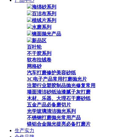
产品中心
海绵砂系列
百洁布系列
植绒片系列
水磨系列
镜面抛光产品
新品区
百叶轮
不干胶系列
软布拉绒卷
网格砂
汽车打磨修护美容砂纸
3C电子产品常用打磨抛光片
注塑行业塑胶制品抛光修复常用
墙面清洁砂纸油漆腻子灰打磨
木材、乐器、大理石干磨砂纸
五金产品必备磨切片
光学玻璃清洁抛光系列
不锈钢打磨抛光常用产品
镁铝合金抛光提亮必备打磨片
生产实力
合作品牌