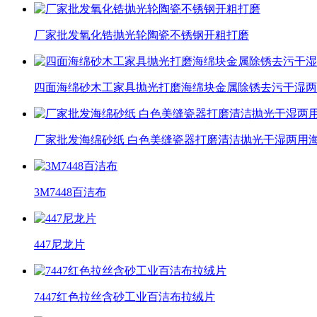
厂家批发氧化锆抛光轮陶瓷不锈钢开粗打磨
四面海绵砂木工家具抛光打磨海绵块金属除锈去污干湿两
厂家批发海绵砂纸 白色美缝瓷器打磨清洁抛光干湿两用海
3M7448百洁布
447尼龙片
7447红色拉丝含砂工业百洁布拉绒片