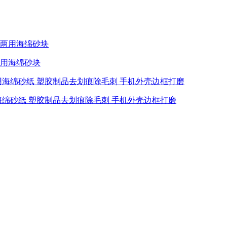
用海绵砂块
绵砂纸 塑胶制品去划痕除毛刺 手机外壳边框打磨