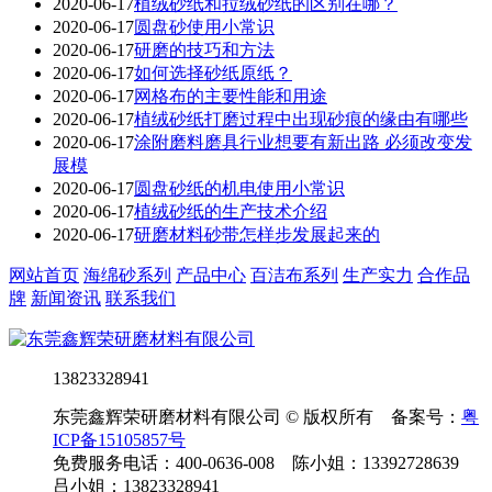
2020-06-17
植绒砂纸和拉绒砂纸的区别在哪？
2020-06-17
圆盘砂使用小常识
2020-06-17
研磨的技巧和方法
2020-06-17
如何选择砂纸原纸？
2020-06-17
网格布的主要性能和用途
2020-06-17
植绒砂纸打磨过程中出现砂痕的缘由有哪些
2020-06-17
涂附磨料磨具行业想要有新出路 必须改变发
展模
2020-06-17
圆盘砂纸的机电使用小常识
2020-06-17
植绒砂纸的生产技术介绍
2020-06-17
研磨材料砂带怎样步发展起来的
网站首页
海绵砂系列
产品中心
百洁布系列
生产实力
合作品
牌
新闻资讯
联系我们
13823328941
东莞鑫辉荣研磨材料有限公司 © 版权所有 备案号：
粤
ICP备15105857号
免费服务电话：400-0636-008 陈小姐：13392728639
吕小姐：13823328941