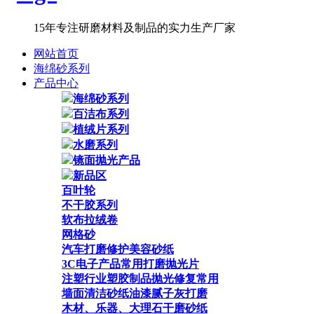
15年专注研磨材料及制品的实力生产厂家
网站首页
海绵砂系列
产品中心
海绵砂系列
百洁布系列
植绒片系列
水磨系列
镜面抛光产品
新品区
百叶轮
不干胶系列
软布拉绒卷
网格砂
汽车打磨修护美容砂纸
3C电子产品常用打磨抛光片
注塑行业塑胶制品抛光修复常用
墙面清洁砂纸油漆腻子灰打磨
木材、乐器、大理石干磨砂纸