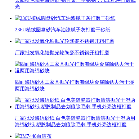
太阳粉色陶瓷海绵砂-铝合金、不锈钢，汽车配件打磨抛
光
236U植绒圆盘砂汽车油漆腻子灰打磨干砂纸
厂家批发氧化锆抛光轮陶瓷不锈钢开粗打磨
四面海绵砂木工家具抛光打磨海绵块金属除锈去污干湿
两用海绵砂块
厂家批发海绵砂纸 白色美缝瓷器打磨清洁抛光干湿两用
海绵砂纸 塑胶制品去划痕除毛刺 手机外壳边框打磨