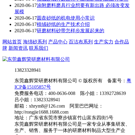
2020-06-17
涂附磨料磨具行业想要有新出路 必须改变发
展模
2020-06-17
圆盘砂纸的机电使用小常识
2020-06-17
植绒砂纸的生产技术介绍
2020-06-17
研磨材料砂带怎样步发展起来的
网站首页
海绵砂系列
产品中心
百洁布系列
生产实力
合作品
牌
新闻资讯
联系我们
13823328941
东莞鑫辉荣研磨材料有限公司 © 版权所有 备案号：
粤
ICP备15105857号
免费服务电话：400-0636-008 陈小姐：13392728639
吕小姐：13823328941
邮箱：xhrym8@126.com 阿里巴巴网址：
http://rongjie1688.1688.com
地址：广东省东莞市寮步镇富竹山富东四街5号
东莞鑫辉荣研磨材料有限公司是一家专业从事集研发、
生产、销售、服务于一体的研磨材料制品大型生产企