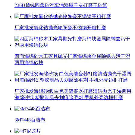
236U植绒圆盘砂汽车油漆腻子灰打磨干砂纸
厂家批发氧化锆抛光轮陶瓷不锈钢开粗打磨
四面海绵砂木工家具抛光打磨海绵块金属除锈去污干湿
两用海绵砂块
厂家批发海绵砂纸 白色美缝瓷器打磨清洁抛光干湿两用
海绵砂纸 塑胶制品去划痕除毛刺 手机外壳边框打磨
3M7448百洁布