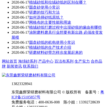
2020-06-17
植绒砂纸和拉绒砂纸的区别在哪？
2020-06-17
圆盘砂使用小常识
2020-06-17
研磨的技巧和方法
2020-06-17
如何选择砂纸原纸？
2020-06-17
网格布的主要性能和用途
2020-06-17
植绒砂纸打磨过程中出现砂痕的缘由有哪些
2020-06-17
涂附磨料磨具行业想要有新出路 必须改变发
展模
2020-06-17
圆盘砂纸的机电使用小常识
2020-06-17
植绒砂纸的生产技术介绍
2020-06-17
研磨材料砂带怎样步发展起来的
网站首页
海绵砂系列
产品中心
百洁布系列
生产实力
合作品
牌
新闻资讯
联系我们
13823328941
东莞鑫辉荣研磨材料有限公司 © 版权所有 备案号：
粤
ICP备15105857号
免费服务电话：400-0636-008 陈小姐：13392728639