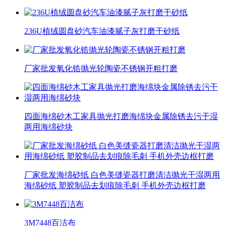
236U植绒圆盘砂汽车油漆腻子灰打磨干砂纸
厂家批发氧化锆抛光轮陶瓷不锈钢开粗打磨
四面海绵砂木工家具抛光打磨海绵块金属除锈去污干湿
两用海绵砂块
厂家批发海绵砂纸 白色美缝瓷器打磨清洁抛光干湿两用
海绵砂纸 塑胶制品去划痕除毛刺 手机外壳边框打磨
3M7448百洁布