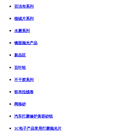
百洁布系列
植绒片系列
水磨系列
镜面抛光产品
新品区
百叶轮
不干胶系列
软布拉绒卷
网格砂
汽车打磨修护美容砂纸
3C电子产品常用打磨抛光片