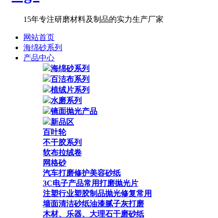
15年专注研磨材料及制品的实力生产厂家
网站首页
海绵砂系列
产品中心
海绵砂系列
百洁布系列
植绒片系列
水磨系列
镜面抛光产品
新品区
百叶轮
不干胶系列
软布拉绒卷
网格砂
汽车打磨修护美容砂纸
3C电子产品常用打磨抛光片
注塑行业塑胶制品抛光修复常用
墙面清洁砂纸油漆腻子灰打磨
木材、乐器、大理石干磨砂纸